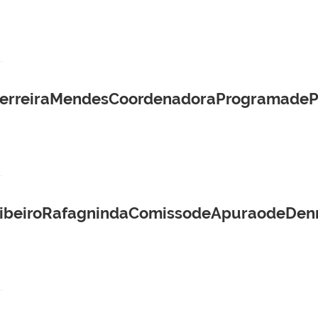
FerreiraMendesCoordenadoraProgramadeP
RibeiroRafagnindaComissodeApuraodeDenn