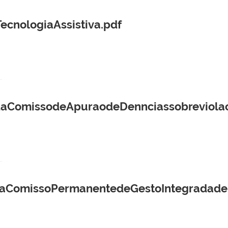
cnologiaAssistiva.pdf
daComissodeApuraodeDennciassobreviola
daComissoPermanentedeGestoIntegradadeB