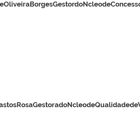
deOliveiraBorgesGestordoNcleodeConces
eBastosRosaGestoradoNcleodeQualidaded