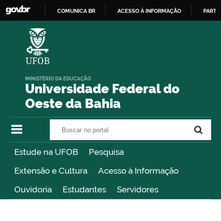
COMUNICA BR
ACESSO À INFORMAÇÃO
PARTI
IR
PARA
O
CONTEÚDO
MINISTÉRIO DA EDUCAÇÃO
Universidade Federal do
Oeste da Bahia
Buscar no portal
Buscar no portal
Estude na UFOB
Pesquisa
Extensão e Cultura
Acesso à Informação
Ouvidoria
Estudantes
Servidores