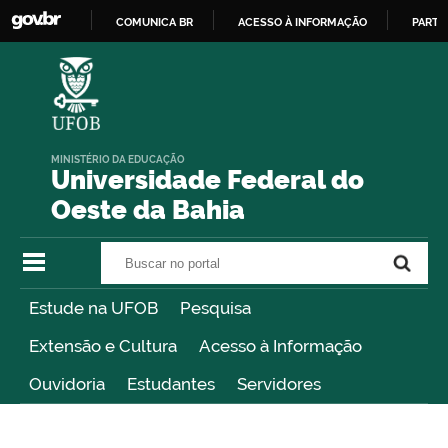
COMUNICA BR
ACESSO À INFORMAÇÃO
PARTI
IR
PARA
O
CONTEÚDO
MINISTÉRIO DA EDUCAÇÃO
Universidade Federal do
Oeste da Bahia
Buscar no portal
Buscar no portal
Estude na UFOB
Pesquisa
Extensão e Cultura
Acesso à Informação
Ouvidoria
Estudantes
Servidores