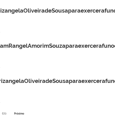
angelaOliveiradeSousaparaexercerafuno
amRangelAmorimSouzaparaexercerafunod
angelaOliveiradeSousaparaexercerafuno
670
Próximo