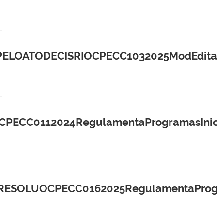
LOATODECISRIOCPECC1032025ModEdital
CC0112024RegulamentaProgramasIniciaC
OLUOCPECC0162025RegulamentaProgrIni