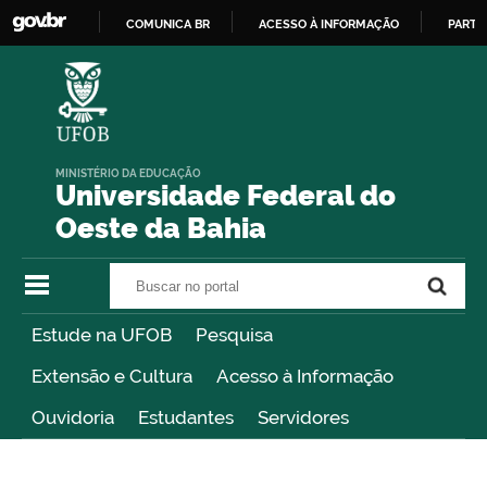
COMUNICA BR
ACESSO À INFORMAÇÃO
PARTI
IR
PARA
O
CONTEÚDO
MINISTÉRIO DA EDUCAÇÃO
Universidade Federal do
Oeste da Bahia
Buscar no portal
Buscar no portal
Estude na UFOB
Pesquisa
Extensão e Cultura
Acesso à Informação
Ouvidoria
Estudantes
Servidores