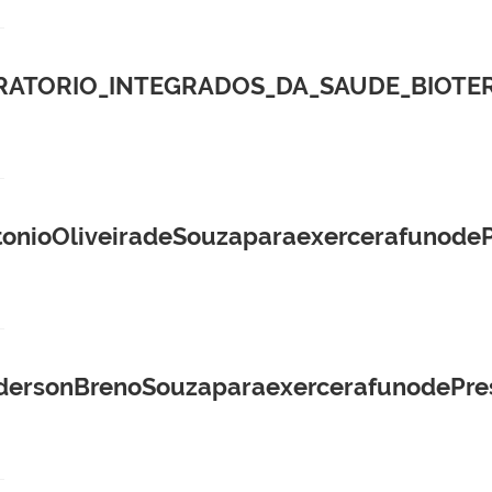
ATORIO_INTEGRADOS_DA_SAUDE_BIOTERIO
ioOliveiradeSouzaparaexercerafunodeP
rsonBrenoSouzaparaexercerafunodePres