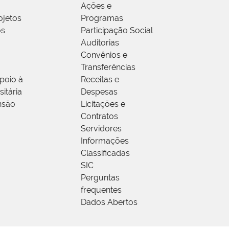
Ações e
ojetos
Programas
os
Participação Social
Auditorias
Convênios e
Transferências
poio à
Receitas e
itária
Despesas
nsão
Licitações e
Contratos
Servidores
Informações
Classificadas
SIC
Perguntas
frequentes
Dados Abertos