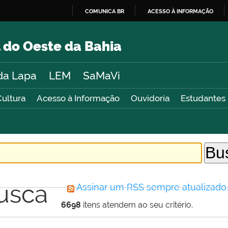
COMUNICA BR
ACESSO À INFORMAÇÃO
IR
PARA
 do Oeste da Bahia
O
CONTEÚDO
da Lapa
LEM
SaMaVi
Cultura
Acesso à Informação
Ouvidoria
Estudantes
usca
Assinar um RSS sempre atualizado
6698
itens atendem ao seu critério.