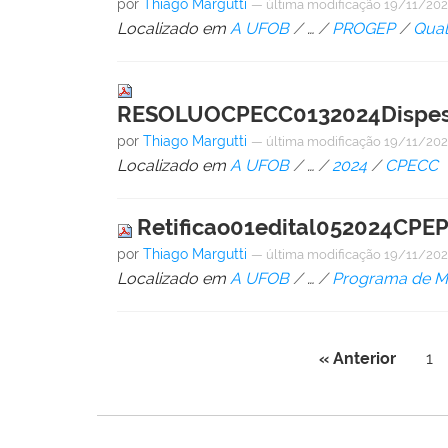
por
Thiago Margutti
—
última modificação
19/11/202
Localizado em
A UFOB
/
…
/
PROGEP
/
Qual
RESOLUOCPECC0132024Dispesob
por
Thiago Margutti
—
última modificação
19/11/202
Localizado em
A UFOB
/
…
/
2024
/
CPECC
Retificao01edital052024CP
por
Thiago Margutti
—
última modificação
19/11/202
Localizado em
A UFOB
/
…
/
Programa de Mo
« Anterior
1