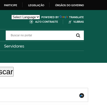
PARTICIPE
LEGISLAÇÃO
ÓRGÃOS DO GOVERNO
POWERED BY
TRANSLATE
ALTO CONTRASTE
VLIBRAS
Buscar no portal
Buscar no portal
Servidores
.