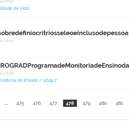
4 10h38
idade de Vida
redefiniocritriosseleoeinclusodepesso
4 07h47
EPROGRADProgramadeMonitoriadeEnsinod
4 07h46
nitoria de Ensino
/
2024.2
...
475
476
477
478
479
480
481