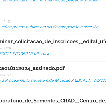
B reúne grande público em dia de competição e diversão
4 10h43
B reúne grande público em dia de competição e diversão
minar_solicitacao_de_inscricoes__edital_
4 14h29
EDITAL PROGEP Nº 06/2024
acao18112024_assinado.pdf
4 12h07
a Procedimento de Heteroidentificação
/
EDITAL Nº 08/2
ratorio_de_Sementes_CRAD__Centro_de_C