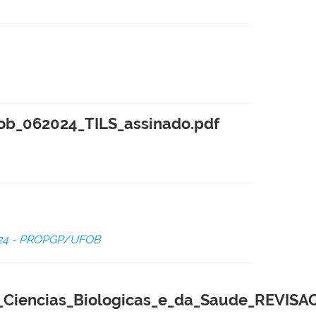
ufob_062024_TILS_assinado.pdf
024 - PROPGP/UFOB
iencias_Biologicas_e_da_Saude_REVISAO