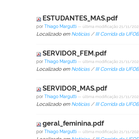
ESTUDANTES_MAS.pdf
por
Thiago Margutti
—
última modificação
21/11/202
Localizado em
Notícias
/
III Corrida da UFO
SERVIDOR_FEM.pdf
por
Thiago Margutti
—
última modificação
21/11/202
Localizado em
Notícias
/
III Corrida da UFO
SERVIDOR_MAS.pdf
por
Thiago Margutti
—
última modificação
21/11/202
Localizado em
Notícias
/
III Corrida da UFO
geral_feminina.pdf
por
Thiago Margutti
—
última modificação
21/11/202