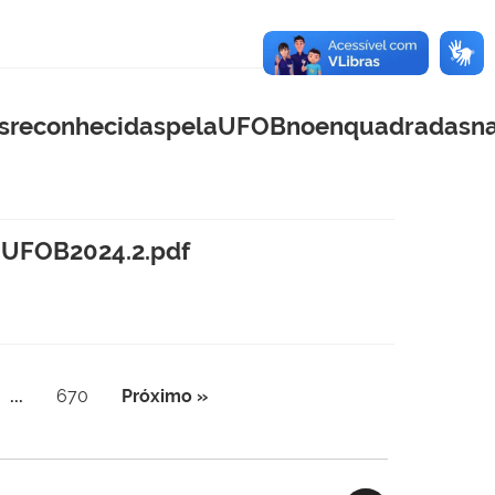
asreconhecidaspelaUFOBnoenquadradasnas
aUFOB2024.2.pdf
...
670
Próximo »