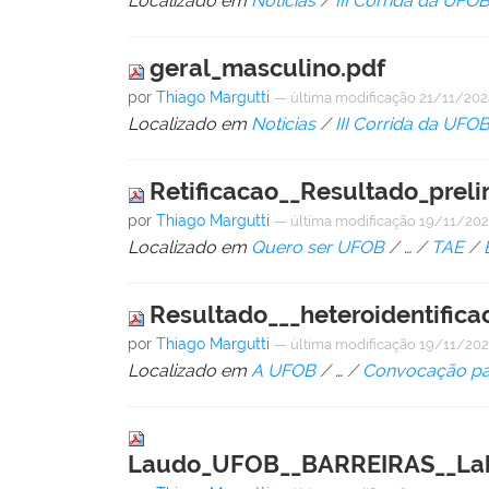
Localizado em
Notícias
/
III Corrida da UFO
geral_masculino.pdf
por
Thiago Margutti
—
última modificação
21/11/202
Localizado em
Notícias
/
III Corrida da UFO
Retificacao__Resultado_preli
por
Thiago Margutti
—
última modificação
19/11/202
Localizado em
Quero ser UFOB
/
…
/
TAE
/
Resultado___heteroidentific
por
Thiago Margutti
—
última modificação
19/11/202
Localizado em
A UFOB
/
…
/
Convocação par
Laudo_UFOB__BARREIRAS__Labo