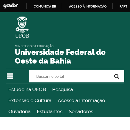
COMUNICA BR
ACESSO À INFORMAÇÃO
PARTI
IR
PARA
O
CONTEÚDO
MINISTÉRIO DA EDUCAÇÃO
Universidade Federal do
Oeste da Bahia
Buscar no portal
Buscar no portal
Estude na UFOB
Pesquisa
Extensão e Cultura
Acesso à Informação
Ouvidoria
Estudantes
Servidores