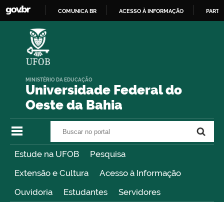
COMUNICA BR
ACESSO À INFORMAÇÃO
PARTI
IR
PARA
O
CONTEÚDO
MINISTÉRIO DA EDUCAÇÃO
Universidade Federal do
Oeste da Bahia
Buscar no portal
Buscar no portal
Estude na UFOB
Pesquisa
Extensão e Cultura
Acesso à Informação
Ouvidoria
Estudantes
Servidores