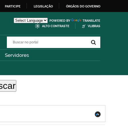
PARTICIPE
LEGISLAÇÃO
ÓRGÃOS DO GOVERNO
POWERED BY
TRANSLATE
ALTO CONTRASTE
VLIBRAS
Buscar no portal
Buscar no portal
Servidores
.