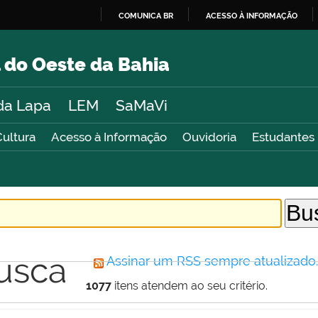
COMUNICA BR
ACESSO À INFORMAÇÃO
IR
PARA
 do Oeste da Bahia
O
CONTEÚDO
da Lapa
LEM
SaMaVi
Cultura
Acesso à Informação
Ouvidoria
Estudantes
usca
Assinar um RSS sempre atualizado
1077
itens atendem ao seu critério.