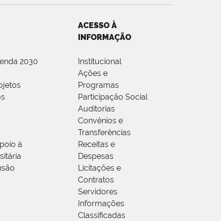
ACESSO À
INFORMAÇÃO
genda 2030
Institucional
Ações e
ojetos
Programas
os
Participação Social
Auditorias
Convênios e
Transferências
poio à
Receitas e
itária
Despesas
nsão
Licitações e
Contratos
Servidores
Informações
Classificadas