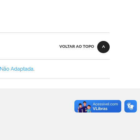
VOLTAR AO TOPO
 Não Adaptada
.