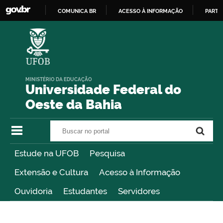
COMUNICA BR
ACESSO À INFORMAÇÃO
PARTI
IR
PARA
O
CONTEÚDO
MINISTÉRIO DA EDUCAÇÃO
Universidade Federal do
Oeste da Bahia
Buscar no portal
Buscar no portal
Estude na UFOB
Pesquisa
Extensão e Cultura
Acesso à Informação
Ouvidoria
Estudantes
Servidores