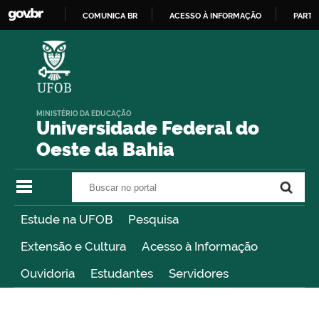
COMUNICA BR
ACESSO À INFORMAÇÃO
PARTI
IR
PARA
O
CONTEÚDO
MINISTÉRIO DA EDUCAÇÃO
Universidade Federal do
Oeste da Bahia
Buscar no portal
Buscar no portal
Estude na UFOB
Pesquisa
Extensão e Cultura
Acesso à Informação
Ouvidoria
Estudantes
Servidores