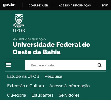
COMUNICA BR
ACESSO À INFORMAÇÃO
PARTI
IR
PARA
O
CONTEÚDO
MINISTÉRIO DA EDUCAÇÃO
Universidade Federal do
Oeste da Bahia
Buscar no portal
Buscar no portal
Estude na UFOB
Pesquisa
Extensão e Cultura
Acesso à Informação
Ouvidoria
Estudantes
Servidores