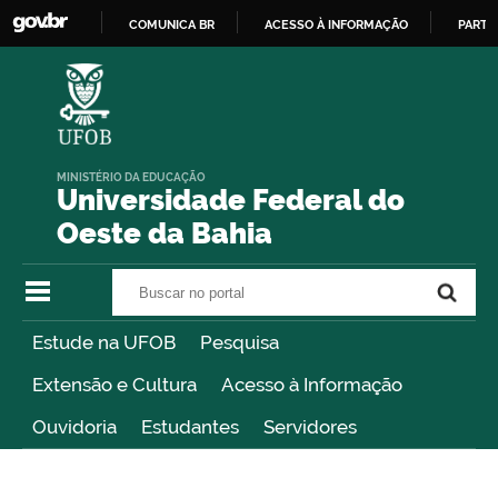
COMUNICA BR
ACESSO À INFORMAÇÃO
PARTI
IR
PARA
O
CONTEÚDO
MINISTÉRIO DA EDUCAÇÃO
Universidade Federal do
Oeste da Bahia
Buscar no portal
Buscar no portal
Estude na UFOB
Pesquisa
Extensão e Cultura
Acesso à Informação
Ouvidoria
Estudantes
Servidores