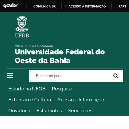
COMUNICA BR
ACESSO À INFORMAÇÃO
PARTI
IR
PARA
O
CONTEÚDO
MINISTÉRIO DA EDUCAÇÃO
Universidade Federal do
Oeste da Bahia
Buscar no portal
Buscar no portal
Estude na UFOB
Pesquisa
Extensão e Cultura
Acesso à Informação
Ouvidoria
Estudantes
Servidores