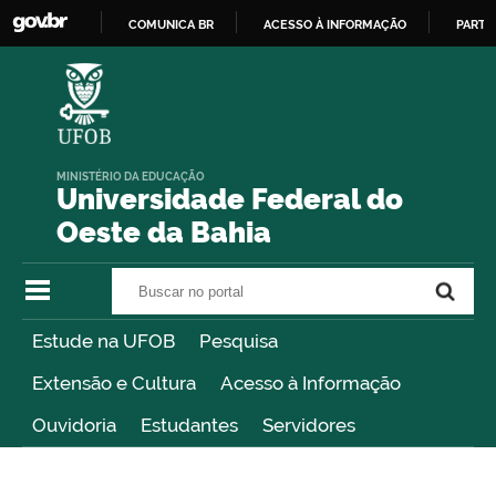
COMUNICA BR
ACESSO À INFORMAÇÃO
PARTI
IR
PARA
O
CONTEÚDO
MINISTÉRIO DA EDUCAÇÃO
Universidade Federal do
Oeste da Bahia
Buscar no portal
Buscar no portal
Estude na UFOB
Pesquisa
Extensão e Cultura
Acesso à Informação
Ouvidoria
Estudantes
Servidores