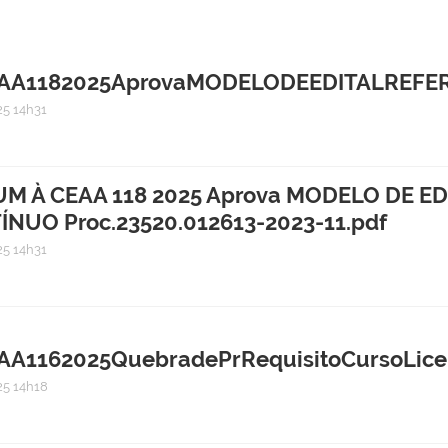
1182025AprovaMODELODEEDITALREFERE
5 14h31
 À CEAA 118 2025 Aprova MODELO DE ED
UO Proc.23520.012613-2023-11.pdf
5 14h31
162025QuebradePrRequisitoCursoLicenc
5 14h18