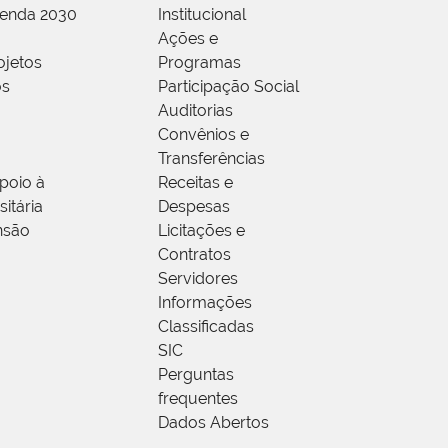
genda 2030
Institucional
Ações e
ojetos
Programas
os
Participação Social
Auditorias
Convênios e
Transferências
poio à
Receitas e
itária
Despesas
nsão
Licitações e
Contratos
Servidores
Informações
Classificadas
SIC
Perguntas
frequentes
Dados Abertos