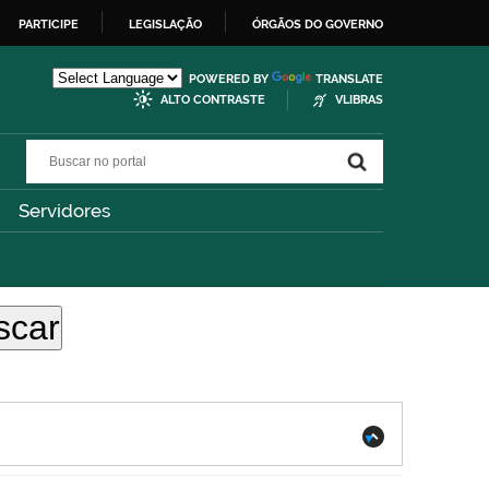
PARTICIPE
LEGISLAÇÃO
ÓRGÃOS DO GOVERNO
POWERED BY
TRANSLATE
ALTO CONTRASTE
VLIBRAS
Buscar no portal
Buscar no portal
Servidores
.