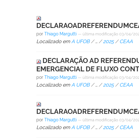
DECLARAOADREFERENDUMCEAA
por
Thiago Margutti
—
última modificação
03/04/202
Localizado em
A UFOB
/
…
/
2025
/
CEAA
DECLARAÇÃO AD REFERENDUM
EMERGENCIAL DE FLUXO CONTÍN
por
Thiago Margutti
—
última modificação
03/04/202
Localizado em
A UFOB
/
…
/
2025
/
CEAA
DECLARAOADREFERENDUMCEAA1
por
Thiago Margutti
—
última modificação
03/04/202
Localizado em
A UFOB
/
…
/
2025
/
CEAA