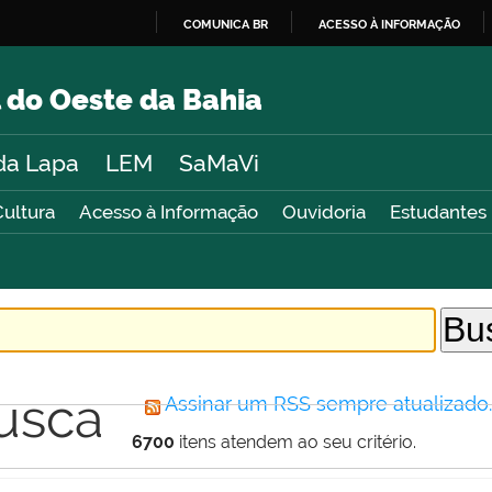
COMUNICA BR
ACESSO À INFORMAÇÃO
IR
PARA
 do Oeste da Bahia
O
CONTEÚDO
da Lapa
LEM
SaMaVi
Cultura
Acesso à Informação
Ouvidoria
Estudantes
usca
Assinar um RSS sempre atualizado
6700
itens atendem ao seu critério.