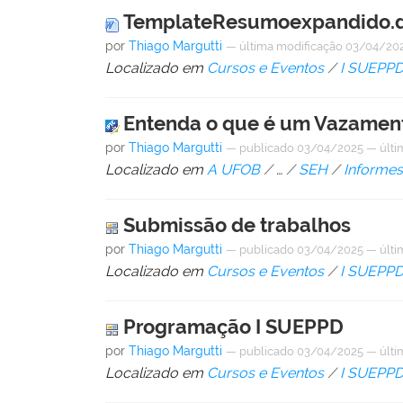
TemplateResumoexpandido.
por
Thiago Margutti
—
última modificação
03/04/202
Localizado em
Cursos e Eventos
/
I SUEPP
Entenda o que é um Vazament
por
Thiago Margutti
—
publicado
03/04/2025
—
últi
Localizado em
A UFOB
/
…
/
SEH
/
Informe
Submissão de trabalhos
por
Thiago Margutti
—
publicado
03/04/2025
—
últi
Localizado em
Cursos e Eventos
/
I SUEPP
Programação I SUEPPD
por
Thiago Margutti
—
publicado
03/04/2025
—
últi
Localizado em
Cursos e Eventos
/
I SUEPP