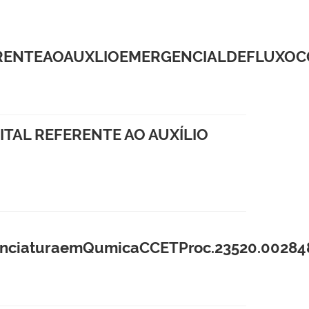
NTEAOAUXLIOEMERGENCIALDEFLUXOCONT
ITAL REFERENTE AO AUXÍLIO
iaturaemQumicaCCETProc.23520.002848