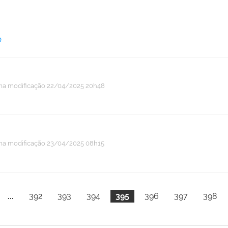
D
ma modificação
22/04/2025 20h48
ma modificação
23/04/2025 08h15
...
392
393
394
395
396
397
398