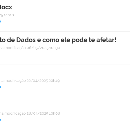
docx
5 14h10
D
o de Dados e como ele pode te afetar!
ma modificação
06/05/2025 10h30
s
ma modificação
22/04/2025 20h49
D
ma modificação
28/04/2025 10h08
D