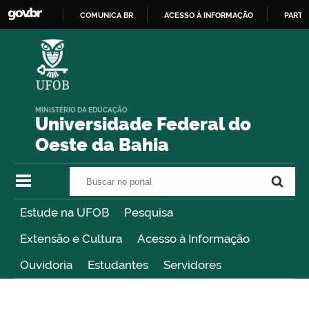
COMUNICA BR
ACESSO À INFORMAÇÃO
PARTI
IR
PARA
O
CONTEÚDO
MINISTÉRIO DA EDUCAÇÃO
Universidade Federal do
Oeste da Bahia
Buscar no portal
Buscar no portal
Estude na UFOB
Pesquisa
Extensão e Cultura
Acesso à Informação
Ouvidoria
Estudantes
Servidores