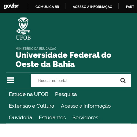
COMUNICA BR
ACESSO À INFORMAÇÃO
PARTI
IR
PARA
O
CONTEÚDO
MINISTÉRIO DA EDUCAÇÃO
Universidade Federal do
Oeste da Bahia
Buscar no portal
Buscar no portal
Estude na UFOB
Pesquisa
Extensão e Cultura
Acesso à Informação
Ouvidoria
Estudantes
Servidores