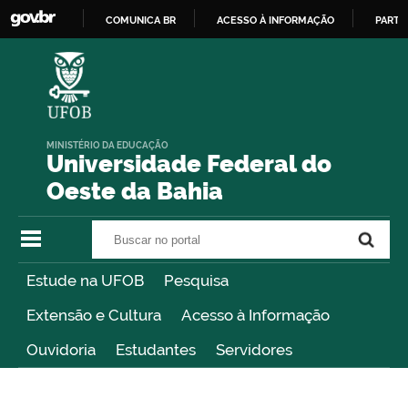
COMUNICA BR
ACESSO À INFORMAÇÃO
PARTI
IR
PARA
O
CONTEÚDO
MINISTÉRIO DA EDUCAÇÃO
Universidade Federal do
Oeste da Bahia
Buscar no portal
Buscar no portal
Estude na UFOB
Pesquisa
Extensão e Cultura
Acesso à Informação
Ouvidoria
Estudantes
Servidores