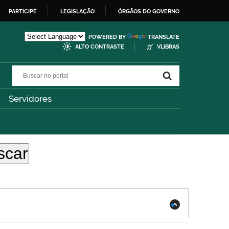
PARTICIPE
LEGISLAÇÃO
ÓRGÃOS DO GOVERNO
POWERED BY
TRANSLATE
ALTO CONTRASTE
VLIBRAS
Buscar no portal
Buscar no portal
Servidores
.