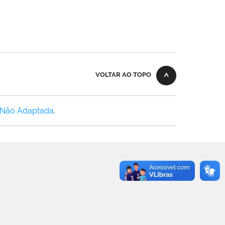
VOLTAR AO TOPO
 Não Adaptada
.