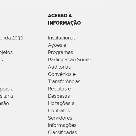
ACESSO À
INFORMAÇÃO
genda 2030
Institucional
Ações e
ojetos
Programas
os
Participação Social
Auditorias
Convênios e
Transferências
poio à
Receitas e
itária
Despesas
nsão
Licitações e
Contratos
Servidores
Informações
Classificadas