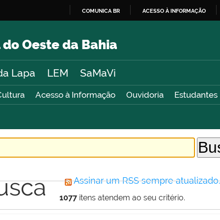
COMUNICA BR
ACESSO À INFORMAÇÃO
IR
PARA
 do Oeste da Bahia
O
CONTEÚDO
da Lapa
LEM
SaMaVi
Cultura
Acesso à Informação
Ouvidoria
Estudantes
usca
Assinar um RSS sempre atualizado
1077
itens atendem ao seu critério.