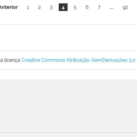
Anterior
1
2
3
4
5
6
7
...
92
a licença
Creative Commons Atribuição-SemDerivações 3.0