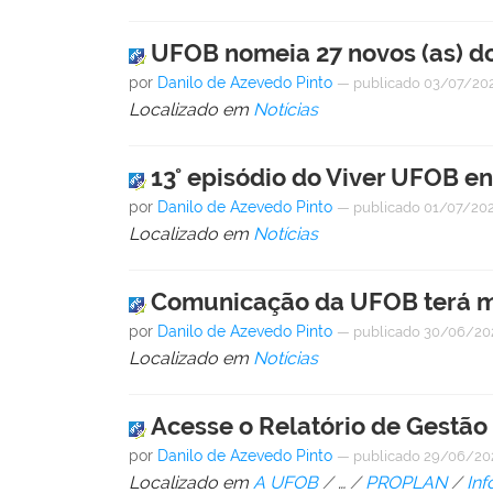
UFOB nomeia 27 novos (as) do
por
Danilo de Azevedo Pinto
—
publicado
03/07/20
Localizado em
Notícias
13° episódio do Viver UFOB en
por
Danilo de Azevedo Pinto
—
publicado
01/07/20
Localizado em
Notícias
Comunicação da UFOB terá mu
por
Danilo de Azevedo Pinto
—
publicado
30/06/20
Localizado em
Notícias
Acesse o Relatório de Gestão
por
Danilo de Azevedo Pinto
—
publicado
29/06/20
Localizado em
A UFOB
/
…
/
PROPLAN
/
In