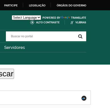
PARTICIPE
LEGISLAÇÃO
ÓRGÃOS DO GOVERNO
POWERED BY
TRANSLATE
ALTO CONTRASTE
VLIBRAS
Buscar no portal
Buscar no portal
Servidores
.