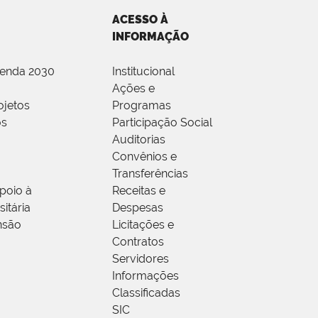
ACESSO À
INFORMAÇÃO
genda 2030
Institucional
Ações e
ojetos
Programas
os
Participação Social
Auditorias
Convênios e
Transferências
poio à
Receitas e
itária
Despesas
nsão
Licitações e
Contratos
Servidores
Informações
Classificadas
SIC