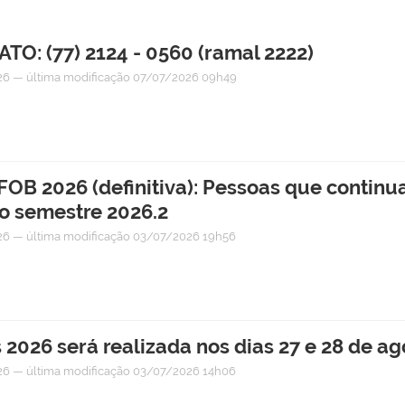
: (77) 2124 - 0560 (ramal 2222)
26
—
última modificação
07/07/2026 09h49
OB 2026 (definitiva): Pessoas que continu
do semestre 2026.2
26
—
última modificação
03/07/2026 19h56
 2026 será realizada nos dias 27 e 28 de a
26
—
última modificação
03/07/2026 14h06