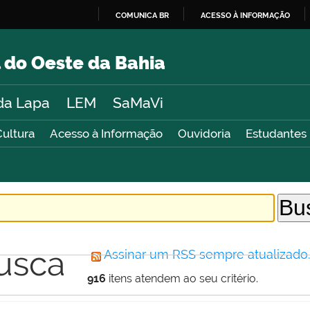
COMUNICA BR
ACESSO À INFORMAÇÃO
IR
PARA
 do Oeste da Bahia
O
CONTEÚDO
da Lapa
LEM
SaMaVi
Cultura
Acesso à Informação
Ouvidoria
Estudantes
usca
Assinar um RSS sempre atualizado
916
itens atendem ao seu critério.