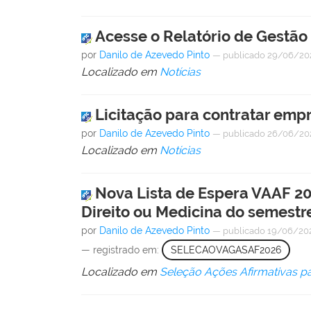
Acesse o Relatório de Gestão
por
Danilo de Azevedo Pinto
—
publicado
29/06/20
Localizado em
Notícias
Licitação para contratar emp
por
Danilo de Azevedo Pinto
—
publicado
26/06/20
Localizado em
Notícias
Nova Lista de Espera VAAF 20
Direito ou Medicina do semestr
por
Danilo de Azevedo Pinto
—
publicado
19/06/20
— registrado em:
SELECAOVAGASAF2026
Localizado em
Seleção Ações Afirmativas p