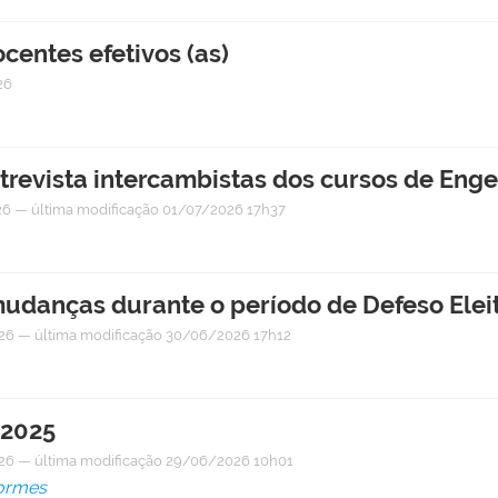
centes efetivos (as)
26
trevista intercambistas dos cursos de Eng
26
—
última modificação
01/07/2026 17h37
danças durante o período de Defeso Eleit
26
—
última modificação
30/06/2026 17h12
 2025
26
—
última modificação
29/06/2026 10h01
formes