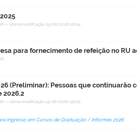
 2025
26
—
última modificação
29/06/2026 10h14
resa para fornecimento de refeição no RU a
26
26 (Preliminar): Pessoas que continuarão 
e 2026.2
26
—
última modificação
19/06/2026 19h05
ara Ingresso em Cursos de Graduação
/
Informes 2026