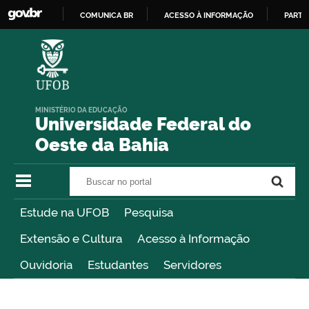
COMUNICA BR
ACESSO À INFORMAÇÃO
PARTI
IR
PARA
O
CONTEÚDO
MINISTÉRIO DA EDUCAÇÃO
Universidade Federal do
Oeste da Bahia
Buscar no portal
Buscar no portal
Estude na UFOB
Pesquisa
Extensão e Cultura
Acesso à Informação
Ouvidoria
Estudantes
Servidores