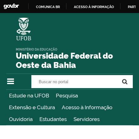
COMUNICA BR
ACESSO À INFORMAÇÃO
PARTI
IR
PARA
O
CONTEÚDO
MINISTÉRIO DA EDUCAÇÃO
Universidade Federal do
Oeste da Bahia
Buscar no portal
Buscar no portal
Estude na UFOB
Pesquisa
Extensão e Cultura
Acesso à Informação
Ouvidoria
Estudantes
Servidores