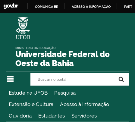
COMUNICA BR
ACESSO À INFORMAÇÃO
PARTI
IR
PARA
O
CONTEÚDO
MINISTÉRIO DA EDUCAÇÃO
Universidade Federal do
Oeste da Bahia
Buscar no portal
Buscar no portal
Estude na UFOB
Pesquisa
Extensão e Cultura
Acesso à Informação
Ouvidoria
Estudantes
Servidores