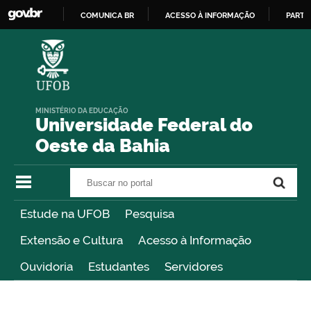
COMUNICA BR
ACESSO À INFORMAÇÃO
PARTI
IR
PARA
O
CONTEÚDO
MINISTÉRIO DA EDUCAÇÃO
Universidade Federal do
Oeste da Bahia
Buscar no portal
Buscar no portal
Estude na UFOB
Pesquisa
Extensão e Cultura
Acesso à Informação
Ouvidoria
Estudantes
Servidores