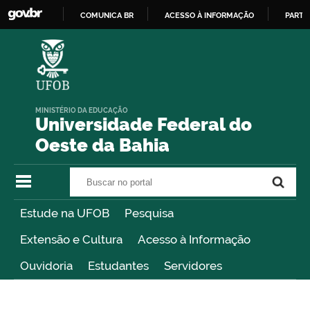
COMUNICA BR
ACESSO À INFORMAÇÃO
PARTI
IR
PARA
O
CONTEÚDO
MINISTÉRIO DA EDUCAÇÃO
Universidade Federal do
Oeste da Bahia
Buscar no portal
Buscar no portal
Estude na UFOB
Pesquisa
Extensão e Cultura
Acesso à Informação
Ouvidoria
Estudantes
Servidores