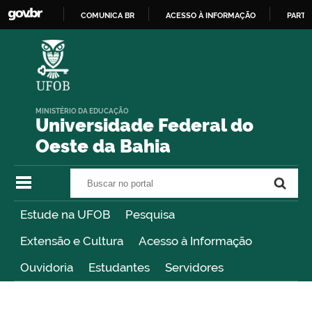
COMUNICA BR
ACESSO À INFORMAÇÃO
PARTI
IR
PARA
O
CONTEÚDO
MINISTÉRIO DA EDUCAÇÃO
Universidade Federal do
Oeste da Bahia
Buscar no portal
Buscar no portal
Estude na UFOB
Pesquisa
Extensão e Cultura
Acesso à Informação
Ouvidoria
Estudantes
Servidores