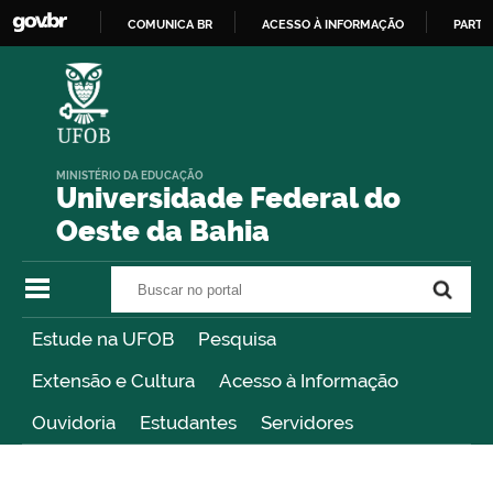
COMUNICA BR
ACESSO À INFORMAÇÃO
PARTI
IR
PARA
O
CONTEÚDO
MINISTÉRIO DA EDUCAÇÃO
Universidade Federal do
Oeste da Bahia
Buscar no portal
Buscar no portal
Estude na UFOB
Pesquisa
Extensão e Cultura
Acesso à Informação
Ouvidoria
Estudantes
Servidores