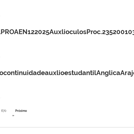
ROAEN122025AuxlioculosProc.235200103
ontinuidadeauxlioestudantilAnglicaAraj
670
Próximo
»