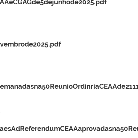
CEAAeCGAGde5dejunhode2025.pdf
vembrode2025.pdf
manadasna50ReunioOrdinriaCEAAde2111
aesAdReferendumCEAAaprovadasna50Reun