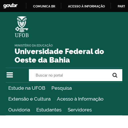
COMUNICA BR
ACESSO À INFORMAÇÃO
PARTI
IR
PARA
O
CONTEÚDO
MINISTÉRIO DA EDUCAÇÃO
Universidade Federal do
Oeste da Bahia
Buscar no portal
Buscar no portal
Estude na UFOB
Pesquisa
Extensão e Cultura
Acesso à Informação
Ouvidoria
Estudantes
Servidores