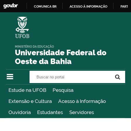
COMUNICA BR
ACESSO À INFORMAÇÃO
PARTI
IR
PARA
O
CONTEÚDO
MINISTÉRIO DA EDUCAÇÃO
Universidade Federal do
Oeste da Bahia
Buscar no portal
Buscar no portal
Estude na UFOB
Pesquisa
Extensão e Cultura
Acesso à Informação
Ouvidoria
Estudantes
Servidores