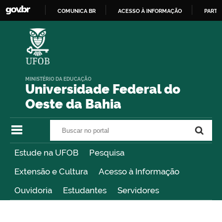
COMUNICA BR
ACESSO À INFORMAÇÃO
PARTI
IR
PARA
O
CONTEÚDO
MINISTÉRIO DA EDUCAÇÃO
Universidade Federal do
Oeste da Bahia
Buscar no portal
Buscar no portal
Estude na UFOB
Pesquisa
Extensão e Cultura
Acesso à Informação
Ouvidoria
Estudantes
Servidores