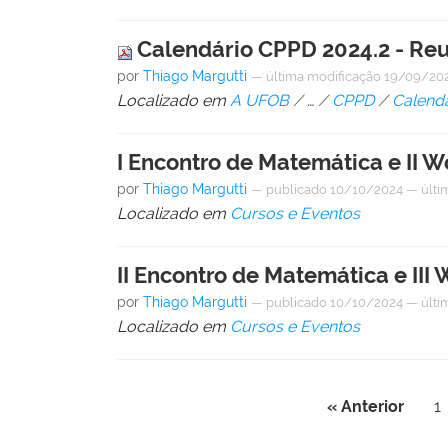
Calendário CPPD 2024.2 - Reu
por
Thiago Margutti
—
última modificação
19/09/202
Localizado em
A UFOB
/
…
/
CPPD
/
Calendá
I Encontro de Matemática e I
por
Thiago Margutti
—
publicado
10/10/2024
—
últi
Localizado em
Cursos e Eventos
II Encontro de Matemática e I
por
Thiago Margutti
—
publicado
10/10/2024
—
últi
Localizado em
Cursos e Eventos
« Anterior
1