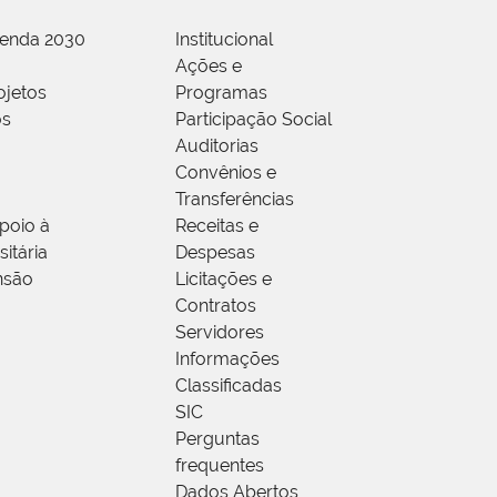
genda 2030
Institucional
Ações e
ojetos
Programas
os
Participação Social
Auditorias
Convênios e
Transferências
poio à
Receitas e
itária
Despesas
nsão
Licitações e
Contratos
Servidores
Informações
Classificadas
SIC
Perguntas
frequentes
Dados Abertos