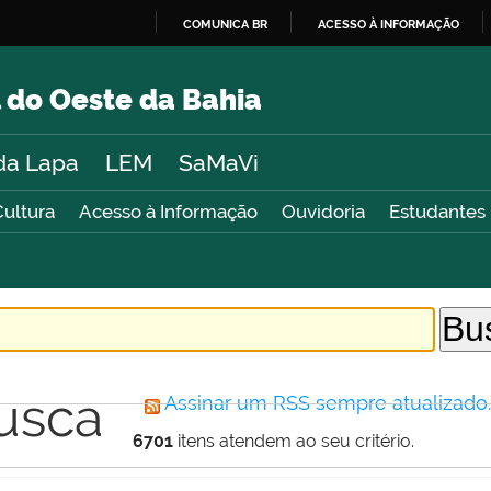
COMUNICA BR
ACESSO À INFORMAÇÃO
IR
PARA
 do Oeste da Bahia
O
CONTEÚDO
da Lapa
LEM
SaMaVi
Cultura
Acesso à Informação
Ouvidoria
Estudantes
usca
Assinar um RSS sempre atualizado
6701
itens atendem ao seu critério.