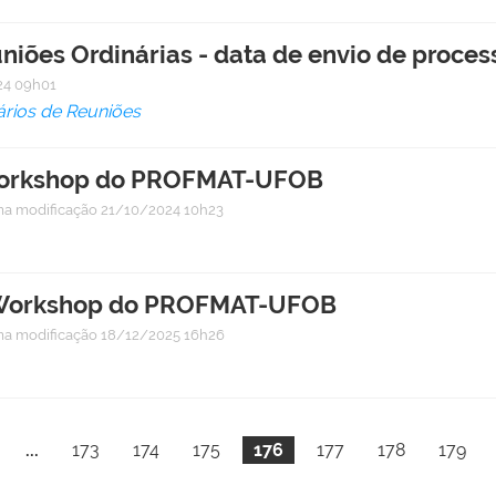
niões Ordinárias - data de envio de proces
4 09h01
rios de Reuniões
I Workshop do PROFMAT-UFOB
ma modificação
21/10/2024 10h23
II Workshop do PROFMAT-UFOB
ma modificação
18/12/2025 16h26
...
173
174
175
176
177
178
179