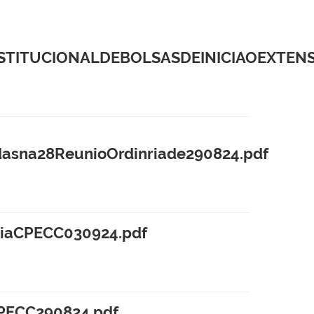
TITUCIONALDEBOLSASDEINICIAOEXTENS
sna28ReunioOrdinriade290824.pdf
riaCPECC030924.pdf
PECC290824.pdf