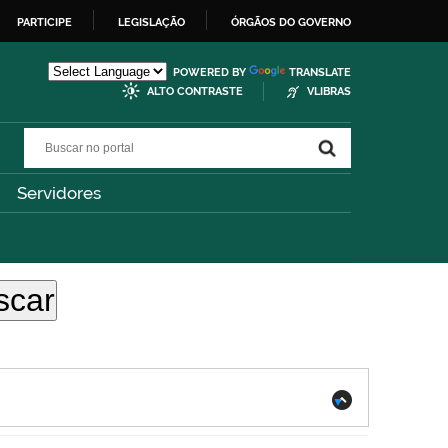
PARTICIPE
LEGISLAÇÃO
ÓRGÃOS DO GOVERNO
POWERED BY
TRANSLATE
ALTO CONTRASTE
VLIBRAS
Buscar no portal
Buscar no portal
Servidores
.