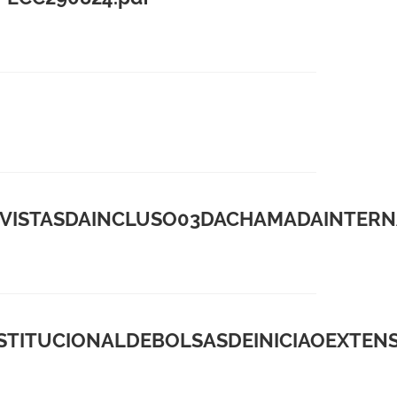
ISTASDAINCLUSO03DACHAMADAINTERNA
TITUCIONALDEBOLSASDEINICIAOEXTENS