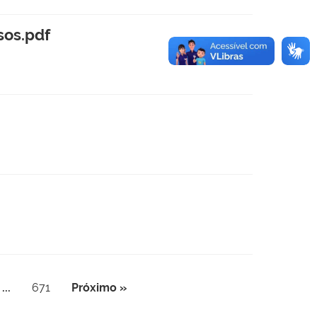
sos.pdf
...
671
Próximo »