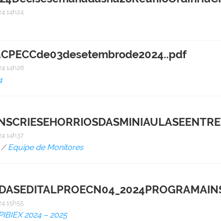
4 14h24
daCPECCde03desetembrode2024..pdf
4 14h26
4
SCRIESEHORRIOSDASMINIAULASEENTREV
4 14h37
/
Equipe de Monitores
ASEDITALPROECN04_2024PROGRAMAINS
4 15h55
 PIBIEX 2024 – 2025