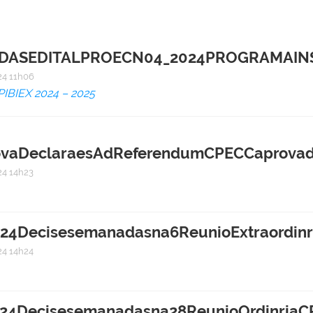
ASEDITALPROECN04_2024PROGRAMAINS
4 11h06
 PIBIEX 2024 – 2025
ovaDeclaraesAdReferendumCPECCaprovada
4 14h23
24Decisesemanadasna6ReunioExtraordin
4 14h24
24Decisesemanadasna28ReunioOrdinriaC