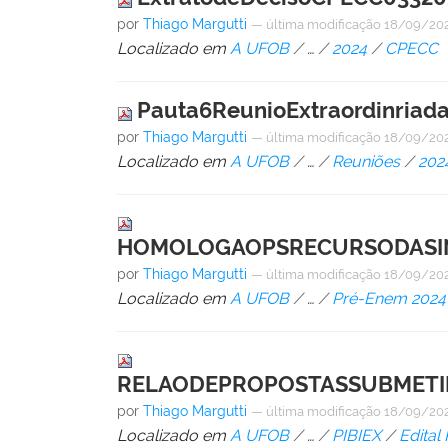
por
Thiago Margutti
—
última modificação
18/09/202
Localizado em
A UFOB
/
…
/
2024
/
CPECC
Pauta6ReunioExtraordinria
por
Thiago Margutti
—
última modificação
18/09/202
Localizado em
A UFOB
/
…
/
Reuniões
/
202
HOMOLOGAOPSRECURSODASIN
por
Thiago Margutti
—
última modificação
18/09/202
Localizado em
A UFOB
/
…
/
Pré-Enem 2024
RELAODEPROPOSTASSUBMETID
por
Thiago Margutti
—
última modificação
18/09/202
Localizado em
A UFOB
/
…
/
PIBIEX
/
Edital