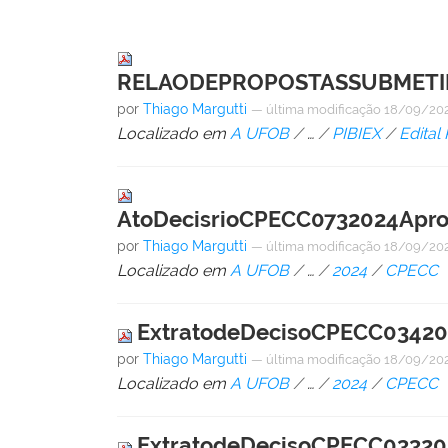
RELAODEPROPOSTASSUBMETID
por
Thiago Margutti
—
última modificação
18/09/202
Localizado em
A UFOB
/
…
/
PIBIEX
/
Edital
AtoDecisrioCPECC0732024Apr
por
Thiago Margutti
—
última modificação
18/09/202
Localizado em
A UFOB
/
…
/
2024
/
CPECC
ExtratodeDecisoCPECC03420
por
Thiago Margutti
—
última modificação
18/09/202
Localizado em
A UFOB
/
…
/
2024
/
CPECC
ExtratodeDecisoCPECC03320