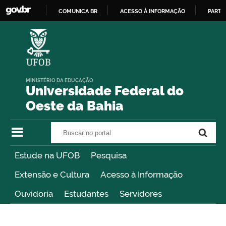
COMUNICA BR
ACESSO À INFORMAÇÃO
PARTI
IR
PARA
O
CONTEÚDO
MINISTÉRIO DA EDUCAÇÃO
Universidade Federal do
Oeste da Bahia
Buscar no portal
Buscar no portal
Estude na UFOB
Pesquisa
Extensão e Cultura
Acesso à Informação
Ouvidoria
Estudantes
Servidores