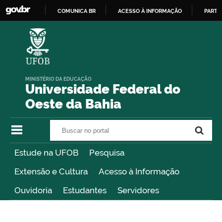
COMUNICA BR
ACESSO À INFORMAÇÃO
PARTI
IR
PARA
O
CONTEÚDO
MINISTÉRIO DA EDUCAÇÃO
Universidade Federal do
Oeste da Bahia
Buscar no portal
Buscar no portal
Estude na UFOB
Pesquisa
Extensão e Cultura
Acesso à Informação
Ouvidoria
Estudantes
Servidores