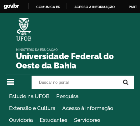
COMUNICA BR
ACESSO À INFORMAÇÃO
PARTI
IR
PARA
O
CONTEÚDO
MINISTÉRIO DA EDUCAÇÃO
Universidade Federal do
Oeste da Bahia
Buscar no portal
Buscar no portal
Estude na UFOB
Pesquisa
Extensão e Cultura
Acesso à Informação
Ouvidoria
Estudantes
Servidores