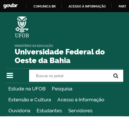
COMUNICA BR
ACESSO À INFORMAÇÃO
PARTI
IR
PARA
O
CONTEÚDO
MINISTÉRIO DA EDUCAÇÃO
Universidade Federal do
Oeste da Bahia
Buscar no portal
Buscar no portal
Estude na UFOB
Pesquisa
Extensão e Cultura
Acesso à Informação
Ouvidoria
Estudantes
Servidores