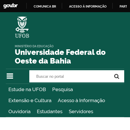
COMUNICA BR
ACESSO À INFORMAÇÃO
PARTI
IR
PARA
O
CONTEÚDO
MINISTÉRIO DA EDUCAÇÃO
Universidade Federal do
Oeste da Bahia
Buscar no portal
Buscar no portal
Estude na UFOB
Pesquisa
Extensão e Cultura
Acesso à Informação
Ouvidoria
Estudantes
Servidores