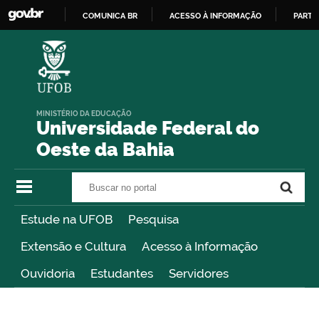
COMUNICA BR
ACESSO À INFORMAÇÃO
PARTI
IR
PARA
O
CONTEÚDO
MINISTÉRIO DA EDUCAÇÃO
Universidade Federal do
Oeste da Bahia
Buscar no portal
Buscar no portal
Estude na UFOB
Pesquisa
Extensão e Cultura
Acesso à Informação
Ouvidoria
Estudantes
Servidores