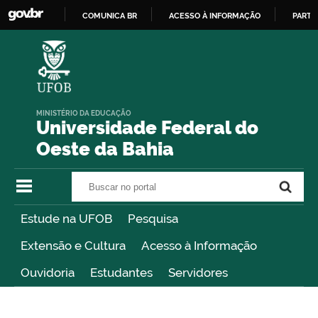
COMUNICA BR
ACESSO À INFORMAÇÃO
PARTI
IR
PARA
O
CONTEÚDO
MINISTÉRIO DA EDUCAÇÃO
Universidade Federal do
Oeste da Bahia
Buscar no portal
Buscar no portal
Estude na UFOB
Pesquisa
Extensão e Cultura
Acesso à Informação
Ouvidoria
Estudantes
Servidores