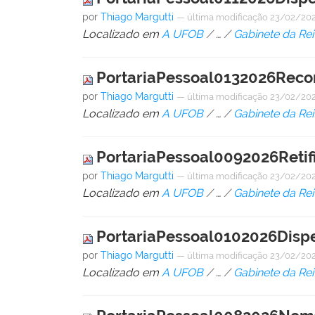
por
Thiago Margutti
—
última modificação
23/02/20
Localizado em
A UFOB
/
…
/
Gabinete da Rei
PortariaPessoal0132026Reco
por
Thiago Margutti
—
última modificação
23/02/20
Localizado em
A UFOB
/
…
/
Gabinete da Rei
PortariaPessoal0092026Reti
por
Thiago Margutti
—
última modificação
23/02/202
Localizado em
A UFOB
/
…
/
Gabinete da Rei
PortariaPessoal0102026Disp
por
Thiago Margutti
—
última modificação
23/02/202
Localizado em
A UFOB
/
…
/
Gabinete da Rei