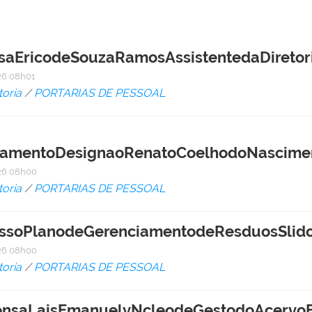
nsaEricodeSouzaRamosAssistentedaDireto
6 08h01
toria
/
PORTARIAS DE PESSOAL
ilamentoDesignaoRenatoCoelhodoNascim
26 08h00
toria
/
PORTARIAS DE PESSOAL
issoPlanodeGerenciamentodeResduosSlid
26 08h00
toria
/
PORTARIAS DE PESSOAL
ensaLaisEmanuelyNcleodeGestodoAcervoBi