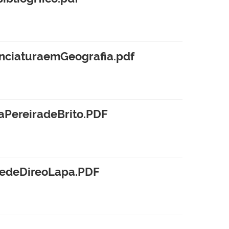
nciaturaemGeografia.pdf
aPereiradeBrito.PDF
tedeDireoLapa.PDF