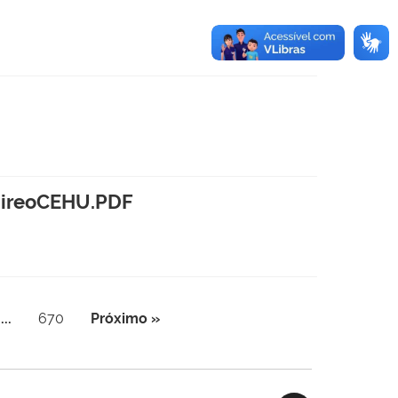
DireoCEHU.PDF
...
670
Próximo »