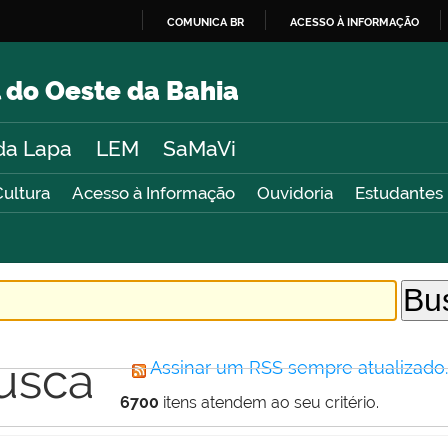
COMUNICA BR
ACESSO À INFORMAÇÃO
IR
PARA
 do Oeste da Bahia
O
CONTEÚDO
da Lapa
LEM
SaMaVi
Cultura
Acesso à Informação
Ouvidoria
Estudantes
usca
Assinar um RSS sempre atualizado
6700
itens atendem ao seu critério.