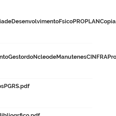
riadeDesenvolvimentoFsicoPROPLANCopia
entoGestordoNcleodeManutenesCINFRAPro
osPGRS.pdf
bliogrfico.pdf