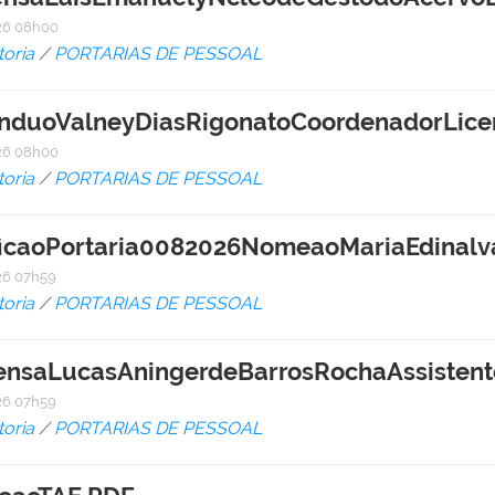
26 08h00
toria
/
PORTARIAS DE PESSOAL
nduoValneyDiasRigonatoCoordenadorLice
26 08h00
toria
/
PORTARIAS DE PESSOAL
ficaoPortaria0082026NomeaoMariaEdinalv
6 07h59
toria
/
PORTARIAS DE PESSOAL
ensaLucasAningerdeBarrosRochaAssisten
6 07h59
toria
/
PORTARIAS DE PESSOAL