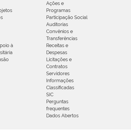
Ações e
ojetos
Programas
os
Participação Social
Auditorias
Convênios e
Transferências
poio à
Receitas e
itária
Despesas
nsão
Licitações e
Contratos
Servidores
Informações
Classificadas
SIC
Perguntas
frequentes
Dados Abertos