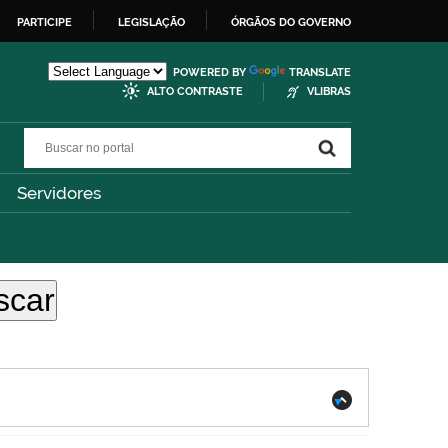
PARTICIPE
LEGISLAÇÃO
ÓRGÃOS DO GOVERNO
POWERED BY
TRANSLATE
ALTO CONTRASTE
VLIBRAS
Buscar no portal
Buscar no portal
Servidores
.