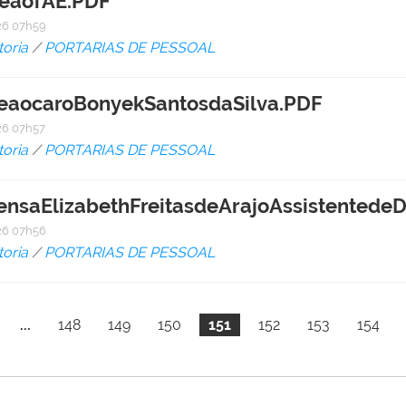
eaoTAE.PDF
6 07h59
toria
/
PORTARIAS DE PESSOAL
eaocaroBonyekSantosdaSilva.PDF
6 07h57
toria
/
PORTARIAS DE PESSOAL
ensaElizabethFreitasdeArajoAssistentede
6 07h56
toria
/
PORTARIAS DE PESSOAL
...
148
149
150
151
152
153
154