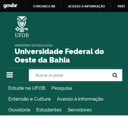
COMUNICA BR
ACESSO À INFORMAÇÃO
PARTI
IR
PARA
O
CONTEÚDO
MINISTÉRIO DA EDUCAÇÃO
Universidade Federal do
Oeste da Bahia
Buscar no portal
Buscar no portal
Estude na UFOB
Pesquisa
Extensão e Cultura
Acesso à Informação
Ouvidoria
Estudantes
Servidores