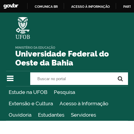
COMUNICA BR
ACESSO À INFORMAÇÃO
PARTI
IR
PARA
O
CONTEÚDO
MINISTÉRIO DA EDUCAÇÃO
Universidade Federal do
Oeste da Bahia
Buscar no portal
Buscar no portal
Estude na UFOB
Pesquisa
Extensão e Cultura
Acesso à Informação
Ouvidoria
Estudantes
Servidores