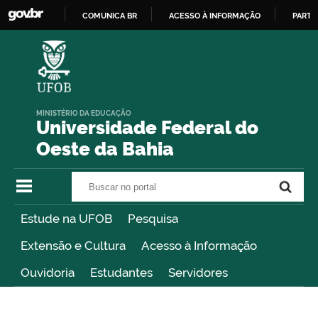
COMUNICA BR
ACESSO À INFORMAÇÃO
PARTI
IR
PARA
O
CONTEÚDO
MINISTÉRIO DA EDUCAÇÃO
Universidade Federal do
Oeste da Bahia
Buscar no portal
Buscar no portal
Estude na UFOB
Pesquisa
Extensão e Cultura
Acesso à Informação
Ouvidoria
Estudantes
Servidores