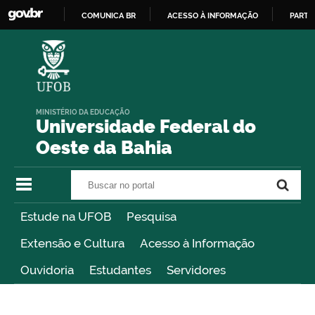
COMUNICA BR
ACESSO À INFORMAÇÃO
PARTI
IR
PARA
O
CONTEÚDO
MINISTÉRIO DA EDUCAÇÃO
Universidade Federal do
Oeste da Bahia
Buscar no portal
Buscar no portal
Estude na UFOB
Pesquisa
Extensão e Cultura
Acesso à Informação
Ouvidoria
Estudantes
Servidores