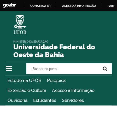
COMUNICA BR
ACESSO À INFORMAÇÃO
PARTI
IR
PARA
O
CONTEÚDO
MINISTÉRIO DA EDUCAÇÃO
Universidade Federal do
Oeste da Bahia
Buscar no portal
Buscar no portal
Estude na UFOB
Pesquisa
Extensão e Cultura
Acesso à Informação
Ouvidoria
Estudantes
Servidores