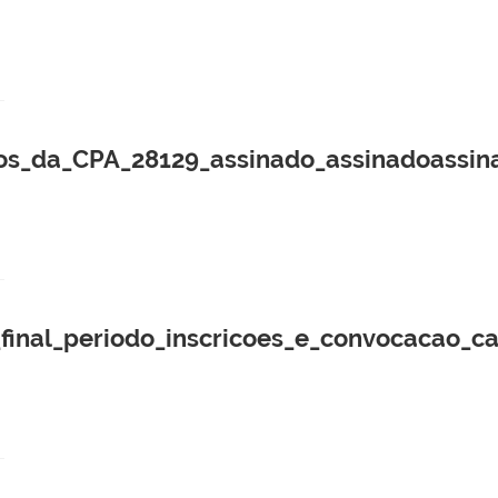
ros_da_CPA_28129_assinado_assinadoassin
nal_periodo_inscricoes_e_convocacao_ca