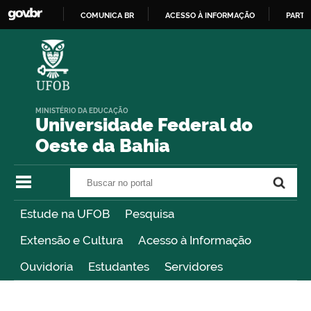
COMUNICA BR
ACESSO À INFORMAÇÃO
PARTI
IR
PARA
O
CONTEÚDO
MINISTÉRIO DA EDUCAÇÃO
Universidade Federal do
Oeste da Bahia
Buscar no portal
Buscar no portal
Estude na UFOB
Pesquisa
Extensão e Cultura
Acesso à Informação
Ouvidoria
Estudantes
Servidores