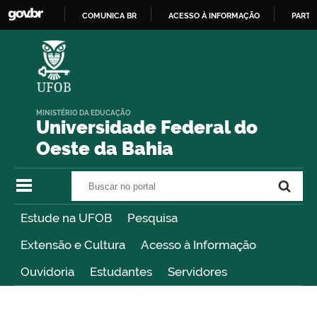
COMUNICA BR
ACESSO À INFORMAÇÃO
PARTI
IR
PARA
O
CONTEÚDO
MINISTÉRIO DA EDUCAÇÃO
Universidade Federal do
Oeste da Bahia
Buscar no portal
Buscar no portal
Estude na UFOB
Pesquisa
Extensão e Cultura
Acesso à Informação
Ouvidoria
Estudantes
Servidores