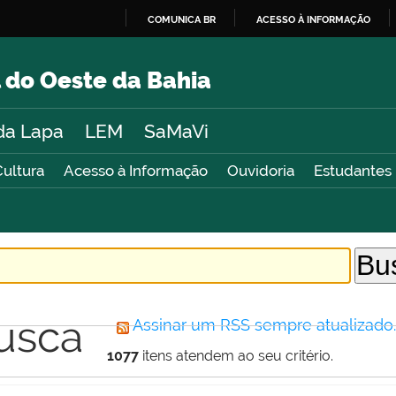
COMUNICA BR
ACESSO À INFORMAÇÃO
IR
PARA
 do Oeste da Bahia
O
CONTEÚDO
da Lapa
LEM
SaMaVi
Cultura
Acesso à Informação
Ouvidoria
Estudantes
usca
Assinar um RSS sempre atualizado
1077
itens atendem ao seu critério.