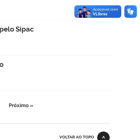
 pelo Sipac
to
Próximo »
VOLTAR AO TOPO