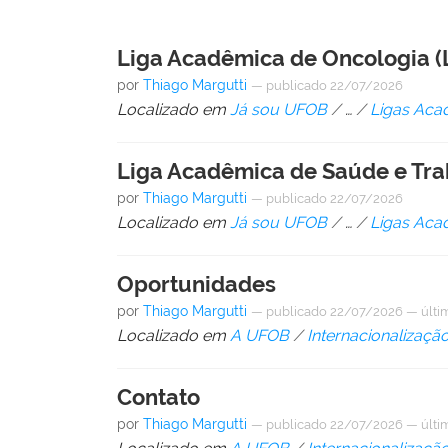
Liga Acadêmica de Oncologia 
por
Thiago Margutti
—
publicado
22/07/2026
Localizado em
Já sou UFOB
/
…
/
Ligas Aca
Liga Acadêmica de Saúde e Tra
por
Thiago Margutti
—
publicado
22/07/2026
Localizado em
Já sou UFOB
/
…
/
Ligas Aca
Oportunidades
por
Thiago Margutti
—
publicado
22/07/2026
—
últi
Localizado em
A UFOB
/
Internacionalizaçã
Contato
por
Thiago Margutti
—
publicado
22/07/2026
—
últi