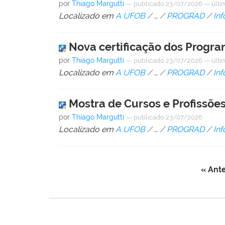
por
Thiago Margutti
—
publicado
23/07/2026
—
últi
Localizado em
A UFOB
/
…
/
PROGRAD
/
In
Nova certificação dos Program
por
Thiago Margutti
—
publicado
23/07/2026
—
últi
Localizado em
A UFOB
/
…
/
PROGRAD
/
In
Mostra de Cursos e Profissões
por
Thiago Margutti
—
publicado
23/07/2026
Localizado em
A UFOB
/
…
/
PROGRAD
/
In
« Ante