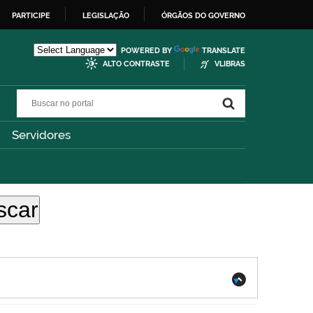
PARTICIPE
LEGISLAÇÃO
ÓRGÃOS DO GOVERNO
POWERED BY
TRANSLATE
ALTO CONTRASTE
VLIBRAS
Buscar no portal
Buscar no portal
Servidores
.