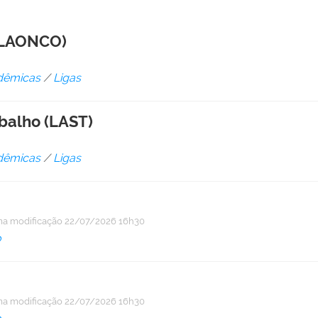
(LAONCO)
dêmicas
/
Ligas
balho (LAST)
dêmicas
/
Ligas
ma modificação
22/07/2026 16h30
o
ma modificação
22/07/2026 16h30