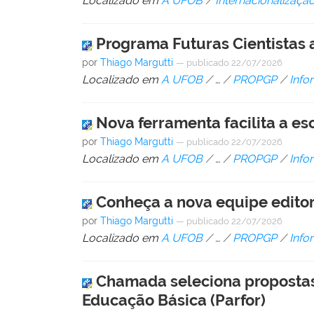
Localizado em
A UFOB
/
Internacionalizaçã
Programa Futuras Cientistas 
por
Thiago Margutti
—
publicado
22/07/2026
Localizado em
A UFOB
/
…
/
PROPGP
/
Info
Nova ferramenta facilita a e
por
Thiago Margutti
—
publicado
22/07/2026
Localizado em
A UFOB
/
…
/
PROPGP
/
Info
Conheça a nova equipe editor
por
Thiago Margutti
—
publicado
22/07/2026
Localizado em
A UFOB
/
…
/
PROPGP
/
Info
Chamada seleciona propostas
Educação Básica (Parfor)