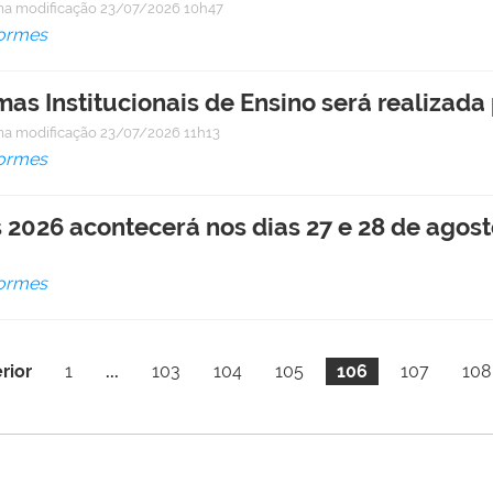
ma modificação
23/07/2026 10h47
formes
as Institucionais de Ensino será realizada
ma modificação
23/07/2026 11h13
formes
 2026 acontecerá nos dias 27 e 28 de agos
formes
rior
1
...
103
104
105
106
107
108