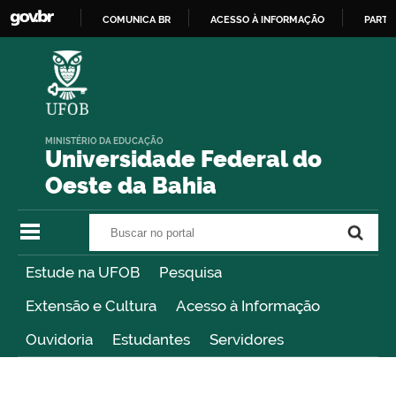
COMUNICA BR
ACESSO À INFORMAÇÃO
PARTI
IR
PARA
O
CONTEÚDO
MINISTÉRIO DA EDUCAÇÃO
Universidade Federal do
Oeste da Bahia
Buscar no portal
Buscar no portal
Estude na UFOB
Pesquisa
Extensão e Cultura
Acesso à Informação
Ouvidoria
Estudantes
Servidores