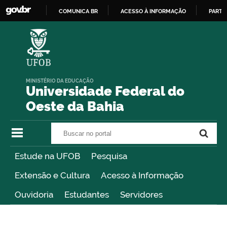
COMUNICA BR
ACESSO À INFORMAÇÃO
PARTI
IR
PARA
O
CONTEÚDO
MINISTÉRIO DA EDUCAÇÃO
Universidade Federal do
Oeste da Bahia
Buscar no portal
Buscar no portal
Estude na UFOB
Pesquisa
Extensão e Cultura
Acesso à Informação
Ouvidoria
Estudantes
Servidores