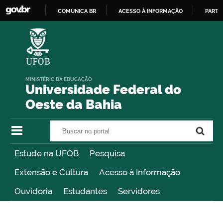
COMUNICA BR
ACESSO À INFORMAÇÃO
PARTI
IR
PARA
O
CONTEÚDO
MINISTÉRIO DA EDUCAÇÃO
Universidade Federal do
Oeste da Bahia
Buscar no portal
Buscar no portal
Estude na UFOB
Pesquisa
Extensão e Cultura
Acesso à Informação
Ouvidoria
Estudantes
Servidores