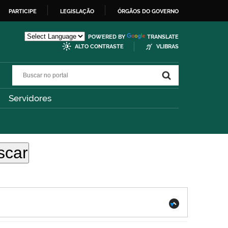
PARTICIPE
LEGISLAÇÃO
ÓRGÃOS DO GOVERNO
POWERED BY
TRANSLATE
ALTO CONTRASTE
VLIBRAS
Buscar no portal
Buscar no portal
Servidores
.