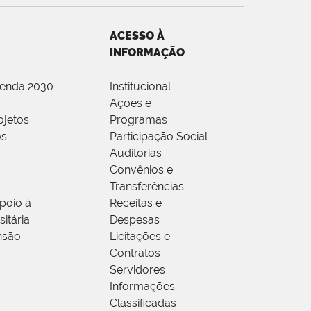
ACESSO À
INFORMAÇÃO
genda 2030
Institucional
Ações e
ojetos
Programas
os
Participação Social
Auditorias
Convênios e
Transferências
poio à
Receitas e
itária
Despesas
nsão
Licitações e
Contratos
Servidores
Informações
Classificadas