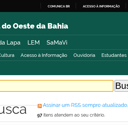
COMUNICA BR
ACESSO À INFORMAÇÃO
IR
PARA
 do Oeste da Bahia
O
CONTEÚDO
da Lapa
LEM
SaMaVi
Cultura
Acesso à Informação
Ouvidoria
Estudantes
usca
Assinar um RSS sempre atualizado
97
itens atendem ao seu critério.