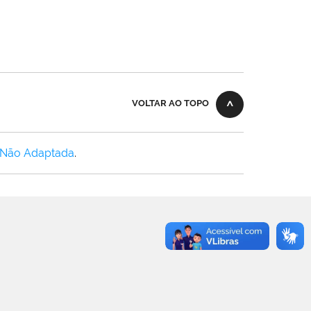
VOLTAR AO TOPO
 Não Adaptada
.